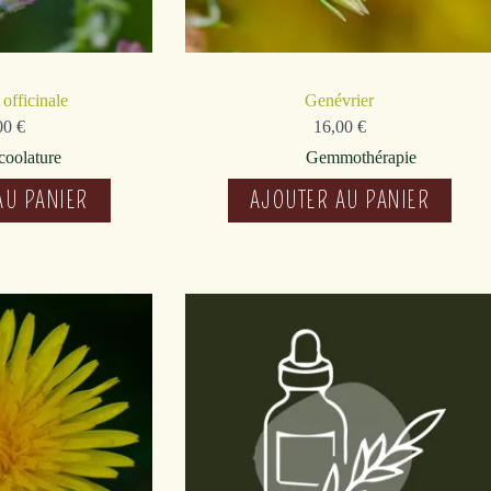
officinale
Genévrier
00
€
16,00
€
coolature
Gemmothérapie
AU PANIER
AJOUTER AU PANIER