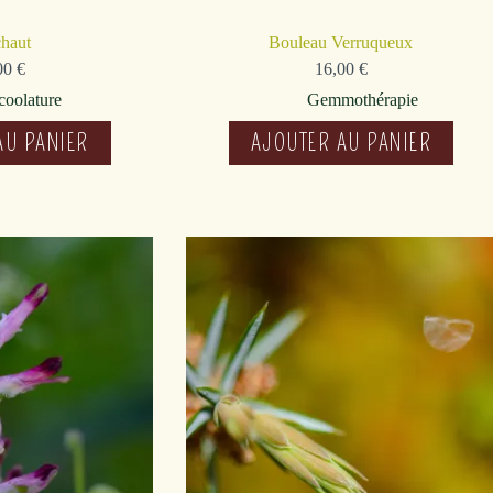
chaut
Bouleau Verruqueux
00
€
16,00
€
coolature
Gemmothérapie
AU PANIER
AJOUTER AU PANIER