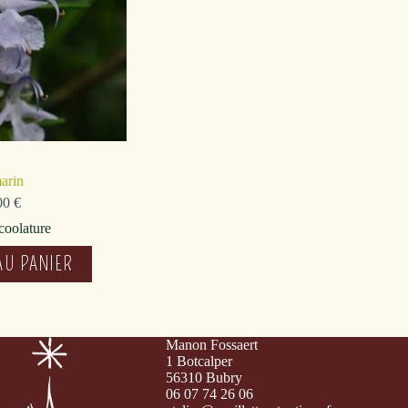
arin
00
€
coolature
AU PANIER
Manon Fossaert
1 Botcalper
56310 Bubry
06 07 74 26 06