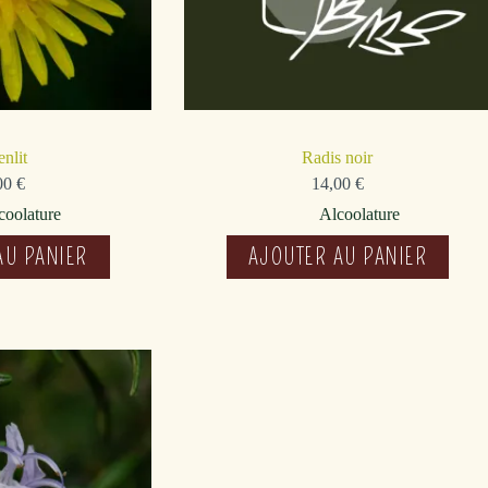
enlit
Radis noir
00
€
14,00
€
coolature
Alcoolature
AU PANIER
AJOUTER AU PANIER