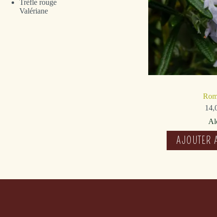
Trèfle rouge
Valériane
Rom
14,
Al
AJOUTER 