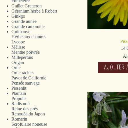
Fumeterre
Gaillet Gratteron
Géranium herbe à Robert
Ginkgo
Grande aunée
Grande camomille
Guimauve
Herbe aux chantres
Piss
Lycope
Mélisse
14,
Menthe poivrée
Al
Millepertuis
Origan
AJOUTER 
Ortie
Ortie racines
Pavot de Californie
Pensée sauvage
Pissenlit
Plantain
Propolis
Radis noir
Reine des près
Renouée du Japon
Romarin
Scrofulaire noueuse