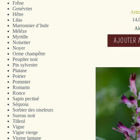
Frêne
Genévrier
Arti
Hêtre
14,
Lilas
Marronnier d’Inde
Al
Mélèze
Myrtille
AJOUTER 
Noisetier
Noyer
Orme champêtre
Peuplier noir
Pin sylvestre
Platane
Poirier
Pommier
Romarin
Ronce
Sapin pectiné
Séquoia
Sorbier des oiseleurs
Sureau noir
Tilleul
Vigne
Vigne vierge
Viorne lantane