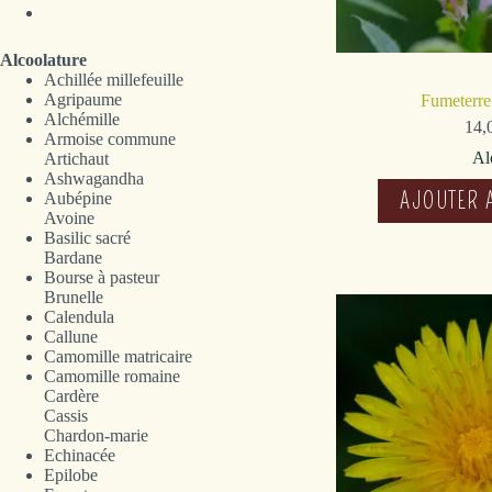
Alcoolature
Achillée millefeuille
Agripaume
Fumeterre 
Alchémille
14,
Armoise commune
Al
Artichaut
Ashwagandha
AJOUTER 
Aubépine
Avoine
Basilic sacré
Bardane
Bourse à pasteur
Brunelle
Calendula
Callune
Camomille matricaire
Camomille romaine
Cardère
Cassis
Chardon-marie
Echinacée
Epilobe