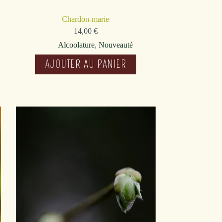
Chardon-marie
14,00
€
Alcoolature
,
Nouveauté
AJOUTER AU PANIER