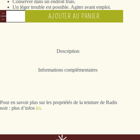
Conserver dans un endroit frais.
Un léger trouble est possible. Agiter avant emploi.
quantité
AJOUTER AU PANIER
de
Radis
noir
Description
Informations complémentaires
Pour en savoir plus sur les propriétés de la teinture de Radis
noir : plus d’infos
ici
.