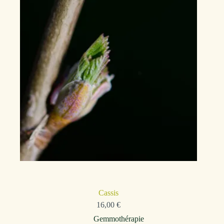
Cassis
16,00
€
Gemmothérapie