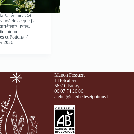
 la Valériane. Cet
résumé de ce que j’ai
différents livres,
te internet.
tes et Potions
er 2026
Manon Fossaert
1 Botcalper
56310 Bubry
06 07 74 26 06
atelier@cueillettesetpotions.fr