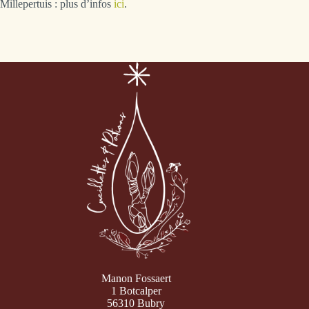
Millepertuis : plus d’infos
ici
.
Manon Fossaert
1 Botcalper
56310 Bubry