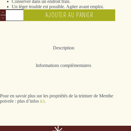
Conserver dans un endroit frais.
Un léger trouble est possible. Agiter avant emploi.
quantité
AJOUTER AU PANIER
de
Menthe
poivrée
Description
Informations complémentaires
Pour en savoir plus sur les propriétés de la teinture de Menthe
poivrée : plus d’infos
ici
.