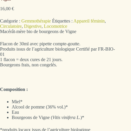
16,00
€
Catégorie :
Gemmothérapie
Étiquettes :
Appareil féminin
,
Circulatoire
,
Digestive
,
Locomotrice
Macérât-mère bio de bourgeons de Vigne
Flacon de 30ml avec pipette compte-goutte.
Produits issus de l’agriculture biologique Certifié par FR-BIO-
01
1 flacon = deux cures de 21 jours.
Bourgeons frais, non congelés.
Composition :
Miel*
Alcool de pomme (36% vol.)*
Eau
Bourgeons de Vigne (
Vitis vinifera L.
)*
*produits locaux issus de l’agriculture biologique