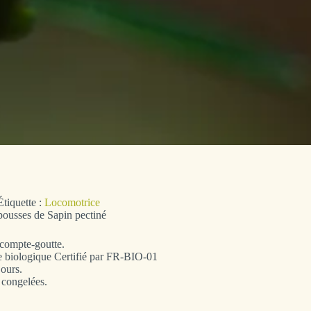
Étiquette :
Locomotrice
pousses de Sapin pectiné
 compte-goutte.
ure biologique Certifié par FR-BIO-01
jours.
 congelées.