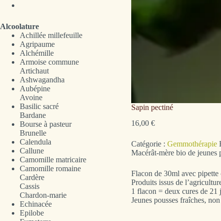
Alcoolature
Achillée millefeuille
Agripaume
Alchémille
Armoise commune
Artichaut
Ashwagandha
Aubépine
Avoine
Basilic sacré
Sapin pectiné
Bardane
16,00
€
Bourse à pasteur
Brunelle
Calendula
Catégorie :
Gemmothérapie
Callune
Macérât-mère bio de jeunes 
Camomille matricaire
Camomille romaine
Flacon de 30ml avec pipette
Cardère
Produits issus de l’agricult
Cassis
1 flacon = deux cures de 21 
Chardon-marie
Jeunes pousses fraîches, non
Echinacée
Epilobe