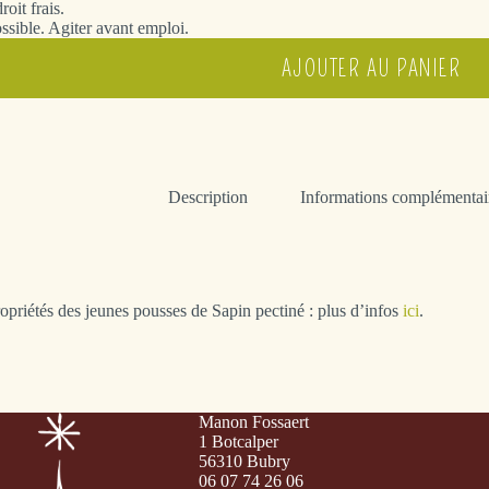
oit frais.
ossible. Agiter avant emploi.
AJOUTER AU PANIER
Description
Informations complémentai
ropriétés des jeunes pousses de Sapin pectiné : plus d’infos
ici
.
Manon Fossaert
1 Botcalper
56310 Bubry
06 07 74 26 06