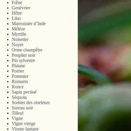
Frêne
Genévrier
Hêtre
Lilas
Marronnier d’Inde
Mélèze
Myrtille
Noisetier
Noyer
Orme champêtre
Peuplier noir
Pin sylvestre
Platane
Poirier
Pommier
Romarin
Ronce
Sapin pectiné
Séquoia
Sorbier des oiseleurs
Sureau noir
Tilleul
Vigne
Vigne vierge
Viorne lantane