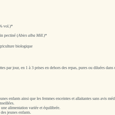
% vol.)*
n pectiné (
Abies alba Mill
.)*
griculture biologique
ttes par jour, en 1 à 3 prises en dehors des repas, pures ou diluées dan
eunes enfants ainsi que les femmes enceintes et allaitantes sans avis méd
nseillées.
 une alimentation variée et équilibrée.
 des jeunes enfants.