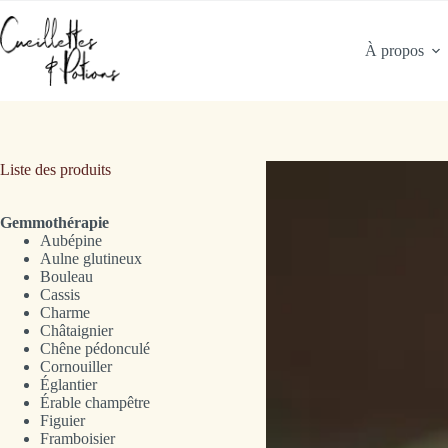
Passer
au
contenu
À propos
Liste des produits
Gemmothérapie
Aubépine
Aulne glutineux
Bouleau
Cassis
Charme
Châtaignier
Chêne pédonculé
Cornouiller
Églantier
Érable champêtre
Figuier
Framboisier