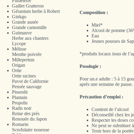
Fumeterre
Gaillet Gratteron
Géranium herbe à Robert
Composition :
Ginkgo
Grande aunée
Miel*
Grande camomille
Alcool de pomme (36
Guimauve
Eau
Herbe aux chantres
Jeunes pousses de Sapi
Lycope
Mélisse
*produits locaux issus de l’a
Menthe poivrée
Millepertuis
Origan
Posologie :
Ortie
Ortie racines
Pour un.e adulte : 5 à 15 gou
Pavot de Californie
après une semaine de pause.
Pensée sauvage
Pissenlit
Précaution d’emploi :
Plantain
Propolis
Radis noir
Contient de l’alcool
Reine des près
Déconseillé chez les j
Renouée du Japon
Respecter les doses co
Romarin
Ne peut se substituer à
Scrofulaire noueuse
Tenir hors de la portée