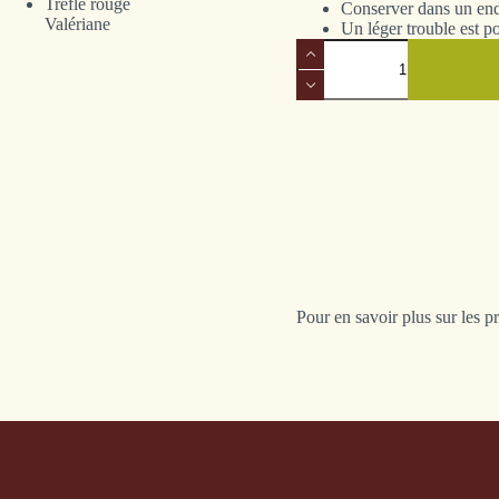
Trèfle rouge
Conserver dans un endr
Valériane
Un léger trouble est p
quantité
de
Sapin
pectiné
Pour en savoir plus sur les p