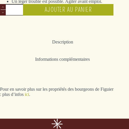
Un léger trouble est possible. Agiter avant emploi.
quantité
AJOUTER AU PANIER
de
Figuier
Description
Informations complémentaires
Pour en savoir plus sur les propriétés des bourgeons de Figuier
: plus d’infos
ici
.